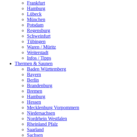
Frankfurt
Hamburg
Lübeck
München
Potsdam
Regensburg
Schweinfurt
Tübingen
Waren / Müritz
Weiterstadt
Infos / Tipps
Thermen & Saunen
Baden Württemberg
Bayern
Berlin
Brandenburg
Bremen
Hamburg
Hessen
Mecklenburg Vorpommern
Niedersachsen
Nordrhein Westfalen
Rheinland Pfalz
Saarland
Sachsen