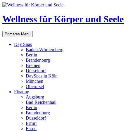
Zum
Inhalt
springen
Wellness für Körper und Seele
Suchen
Primäres Menü
Day Spas
Baden-Württemberg
Berlin
Brandenburg
Bremen
Düsseldorf
DaySpas in Köln
München
Oberursel
Floating
Augsburg
Bad Reichenhall
Berlin
Brandenburg
Düsseldorf
Erfurt
Essen