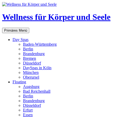
Zum
Inhalt
springen
Wellness für Körper und Seele
Suchen
Primäres Menü
Day Spas
Baden-Württemberg
Berlin
Brandenburg
Bremen
Düsseldorf
DaySpas in Köln
München
Oberursel
Floating
Augsburg
Bad Reichenhall
Berlin
Brandenburg
Düsseldorf
Erfurt
Essen