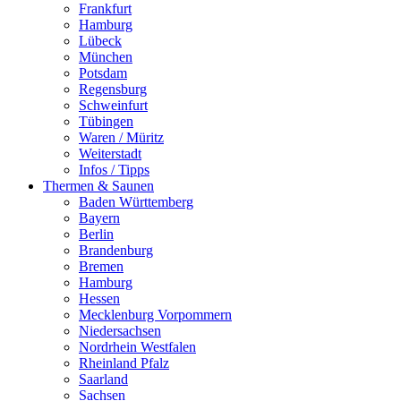
Frankfurt
Hamburg
Lübeck
München
Potsdam
Regensburg
Schweinfurt
Tübingen
Waren / Müritz
Weiterstadt
Infos / Tipps
Thermen & Saunen
Baden Württemberg
Bayern
Berlin
Brandenburg
Bremen
Hamburg
Hessen
Mecklenburg Vorpommern
Niedersachsen
Nordrhein Westfalen
Rheinland Pfalz
Saarland
Sachsen