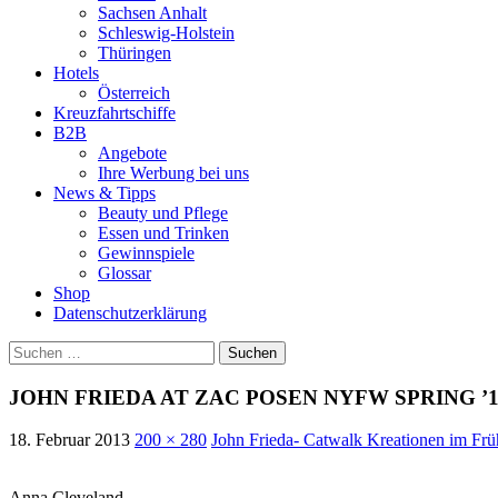
Sachsen Anhalt
Schleswig-Holstein
Thüringen
Hotels
Österreich
Kreuzfahrtschiffe
B2B
Angebote
Ihre Werbung bei uns
News & Tipps
Beauty und Pflege
Essen und Trinken
Gewinnspiele
Glossar
Shop
Datenschutzerklärung
Suchen
nach:
JOHN FRIEDA AT ZAC POSEN NYFW SPRING ’1
18. Februar 2013
200 × 280
John Frieda- Catwalk Kreationen im Fr
Anna Cleveland