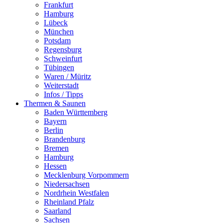
Frankfurt
Hamburg
Lübeck
München
Potsdam
Regensburg
Schweinfurt
Tübingen
Waren / Müritz
Weiterstadt
Infos / Tipps
Thermen & Saunen
Baden Württemberg
Bayern
Berlin
Brandenburg
Bremen
Hamburg
Hessen
Mecklenburg Vorpommern
Niedersachsen
Nordrhein Westfalen
Rheinland Pfalz
Saarland
Sachsen