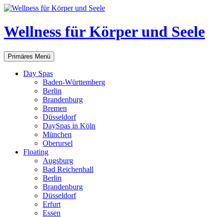
Zum
Inhalt
springen
Wellness für Körper und Seele
Suchen
Primäres Menü
Day Spas
Baden-Württemberg
Berlin
Brandenburg
Bremen
Düsseldorf
DaySpas in Köln
München
Oberursel
Floating
Augsburg
Bad Reichenhall
Berlin
Brandenburg
Düsseldorf
Erfurt
Essen