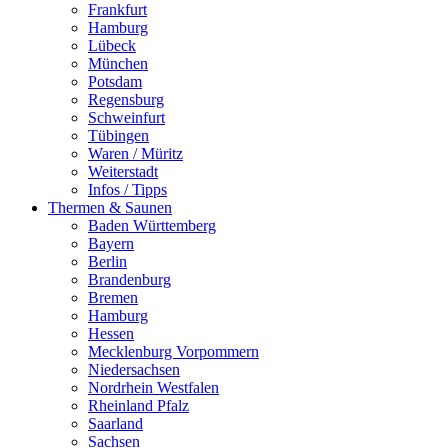
Frankfurt
Hamburg
Lübeck
München
Potsdam
Regensburg
Schweinfurt
Tübingen
Waren / Müritz
Weiterstadt
Infos / Tipps
Thermen & Saunen
Baden Württemberg
Bayern
Berlin
Brandenburg
Bremen
Hamburg
Hessen
Mecklenburg Vorpommern
Niedersachsen
Nordrhein Westfalen
Rheinland Pfalz
Saarland
Sachsen