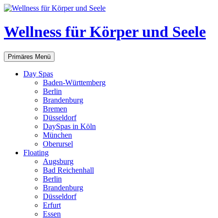
Zum
Inhalt
springen
Wellness für Körper und Seele
Suchen
Primäres Menü
Day Spas
Baden-Württemberg
Berlin
Brandenburg
Bremen
Düsseldorf
DaySpas in Köln
München
Oberursel
Floating
Augsburg
Bad Reichenhall
Berlin
Brandenburg
Düsseldorf
Erfurt
Essen