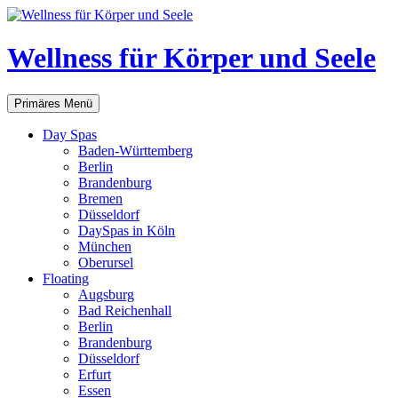
Zum
Inhalt
springen
Wellness für Körper und Seele
Suchen
Primäres Menü
Day Spas
Baden-Württemberg
Berlin
Brandenburg
Bremen
Düsseldorf
DaySpas in Köln
München
Oberursel
Floating
Augsburg
Bad Reichenhall
Berlin
Brandenburg
Düsseldorf
Erfurt
Essen