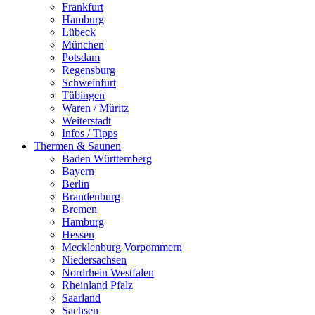
Frankfurt
Hamburg
Lübeck
München
Potsdam
Regensburg
Schweinfurt
Tübingen
Waren / Müritz
Weiterstadt
Infos / Tipps
Thermen & Saunen
Baden Württemberg
Bayern
Berlin
Brandenburg
Bremen
Hamburg
Hessen
Mecklenburg Vorpommern
Niedersachsen
Nordrhein Westfalen
Rheinland Pfalz
Saarland
Sachsen