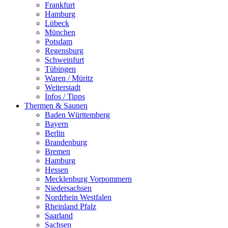
Frankfurt
Hamburg
Lübeck
München
Potsdam
Regensburg
Schweinfurt
Tübingen
Waren / Müritz
Weiterstadt
Infos / Tipps
Thermen & Saunen
Baden Württemberg
Bayern
Berlin
Brandenburg
Bremen
Hamburg
Hessen
Mecklenburg Vorpommern
Niedersachsen
Nordrhein Westfalen
Rheinland Pfalz
Saarland
Sachsen