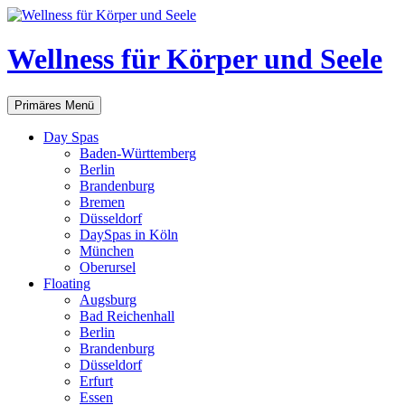
Zum
Inhalt
springen
Wellness für Körper und Seele
Suchen
Primäres Menü
Day Spas
Baden-Württemberg
Berlin
Brandenburg
Bremen
Düsseldorf
DaySpas in Köln
München
Oberursel
Floating
Augsburg
Bad Reichenhall
Berlin
Brandenburg
Düsseldorf
Erfurt
Essen