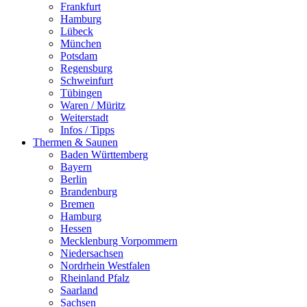
Frankfurt
Hamburg
Lübeck
München
Potsdam
Regensburg
Schweinfurt
Tübingen
Waren / Müritz
Weiterstadt
Infos / Tipps
Thermen & Saunen
Baden Württemberg
Bayern
Berlin
Brandenburg
Bremen
Hamburg
Hessen
Mecklenburg Vorpommern
Niedersachsen
Nordrhein Westfalen
Rheinland Pfalz
Saarland
Sachsen