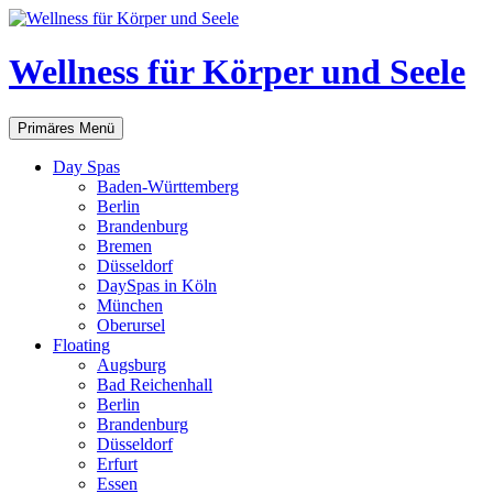
Zum
Inhalt
springen
Wellness für Körper und Seele
Suchen
Primäres Menü
Day Spas
Baden-Württemberg
Berlin
Brandenburg
Bremen
Düsseldorf
DaySpas in Köln
München
Oberursel
Floating
Augsburg
Bad Reichenhall
Berlin
Brandenburg
Düsseldorf
Erfurt
Essen