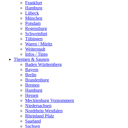
Frankfurt
Hamburg
Lübeck
München
Potsdam
Regensburg
Schweinfurt
Tübingen
Waren / Müritz
Weiterstadt
Infos / Tipps
Thermen & Saunen
Baden Württemberg
Bayern
Berlin
Brandenburg
Bremen
Hamburg
Hessen
Mecklenburg Vorpommern
Niedersachsen
Nordrhein Westfalen
Rheinland Pfalz
Saarland
Sachsen