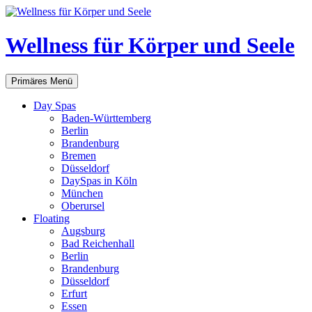
Zum
Inhalt
springen
Wellness für Körper und Seele
Suchen
Primäres Menü
Day Spas
Baden-Württemberg
Berlin
Brandenburg
Bremen
Düsseldorf
DaySpas in Köln
München
Oberursel
Floating
Augsburg
Bad Reichenhall
Berlin
Brandenburg
Düsseldorf
Erfurt
Essen