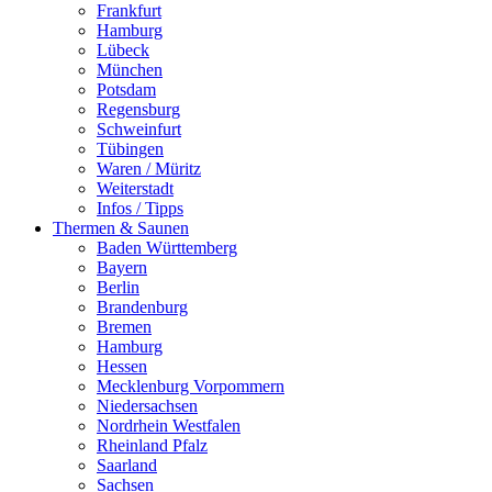
Frankfurt
Hamburg
Lübeck
München
Potsdam
Regensburg
Schweinfurt
Tübingen
Waren / Müritz
Weiterstadt
Infos / Tipps
Thermen & Saunen
Baden Württemberg
Bayern
Berlin
Brandenburg
Bremen
Hamburg
Hessen
Mecklenburg Vorpommern
Niedersachsen
Nordrhein Westfalen
Rheinland Pfalz
Saarland
Sachsen