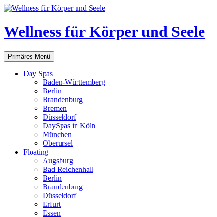
Zum
Inhalt
springen
Wellness für Körper und Seele
Suchen
Primäres Menü
Day Spas
Baden-Württemberg
Berlin
Brandenburg
Bremen
Düsseldorf
DaySpas in Köln
München
Oberursel
Floating
Augsburg
Bad Reichenhall
Berlin
Brandenburg
Düsseldorf
Erfurt
Essen