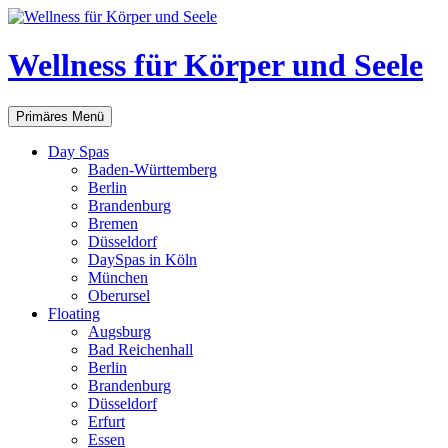
Zum
Inhalt
springen
Wellness für Körper und Seele
Suchen
Primäres Menü
Day Spas
Baden-Württemberg
Berlin
Brandenburg
Bremen
Düsseldorf
DaySpas in Köln
München
Oberursel
Floating
Augsburg
Bad Reichenhall
Berlin
Brandenburg
Düsseldorf
Erfurt
Essen