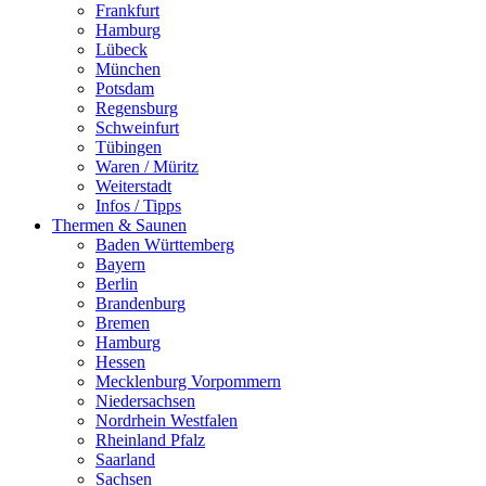
Frankfurt
Hamburg
Lübeck
München
Potsdam
Regensburg
Schweinfurt
Tübingen
Waren / Müritz
Weiterstadt
Infos / Tipps
Thermen & Saunen
Baden Württemberg
Bayern
Berlin
Brandenburg
Bremen
Hamburg
Hessen
Mecklenburg Vorpommern
Niedersachsen
Nordrhein Westfalen
Rheinland Pfalz
Saarland
Sachsen