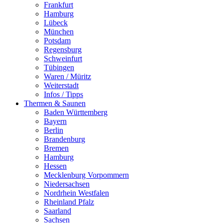
Frankfurt
Hamburg
Lübeck
München
Potsdam
Regensburg
Schweinfurt
Tübingen
Waren / Müritz
Weiterstadt
Infos / Tipps
Thermen & Saunen
Baden Württemberg
Bayern
Berlin
Brandenburg
Bremen
Hamburg
Hessen
Mecklenburg Vorpommern
Niedersachsen
Nordrhein Westfalen
Rheinland Pfalz
Saarland
Sachsen