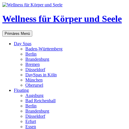
Zum
Inhalt
springen
Wellness für Körper und Seele
Suchen
Primäres Menü
Day Spas
Baden-Württemberg
Berlin
Brandenburg
Bremen
Düsseldorf
DaySpas in Köln
München
Oberursel
Floating
Augsburg
Bad Reichenhall
Berlin
Brandenburg
Düsseldorf
Erfurt
Essen