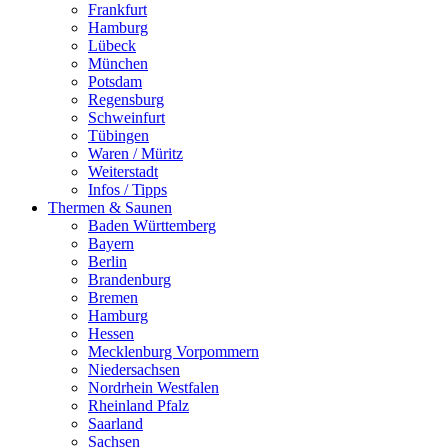
Frankfurt
Hamburg
Lübeck
München
Potsdam
Regensburg
Schweinfurt
Tübingen
Waren / Müritz
Weiterstadt
Infos / Tipps
Thermen & Saunen
Baden Württemberg
Bayern
Berlin
Brandenburg
Bremen
Hamburg
Hessen
Mecklenburg Vorpommern
Niedersachsen
Nordrhein Westfalen
Rheinland Pfalz
Saarland
Sachsen