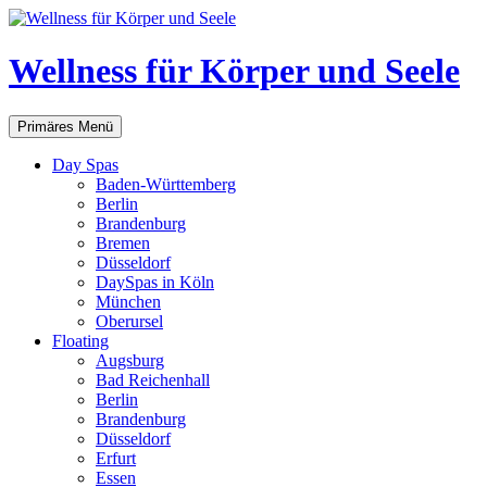
Zum
Inhalt
springen
Wellness für Körper und Seele
Suchen
Primäres Menü
Day Spas
Baden-Württemberg
Berlin
Brandenburg
Bremen
Düsseldorf
DaySpas in Köln
München
Oberursel
Floating
Augsburg
Bad Reichenhall
Berlin
Brandenburg
Düsseldorf
Erfurt
Essen