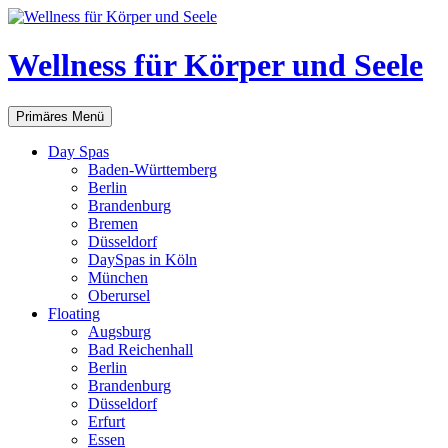
Zum
Inhalt
springen
Wellness für Körper und Seele
Suchen
Primäres Menü
Day Spas
Baden-Württemberg
Berlin
Brandenburg
Bremen
Düsseldorf
DaySpas in Köln
München
Oberursel
Floating
Augsburg
Bad Reichenhall
Berlin
Brandenburg
Düsseldorf
Erfurt
Essen