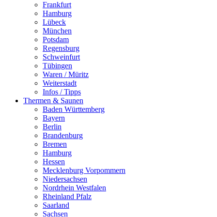
Frankfurt
Hamburg
Lübeck
München
Potsdam
Regensburg
Schweinfurt
Tübingen
Waren / Müritz
Weiterstadt
Infos / Tipps
Thermen & Saunen
Baden Württemberg
Bayern
Berlin
Brandenburg
Bremen
Hamburg
Hessen
Mecklenburg Vorpommern
Niedersachsen
Nordrhein Westfalen
Rheinland Pfalz
Saarland
Sachsen