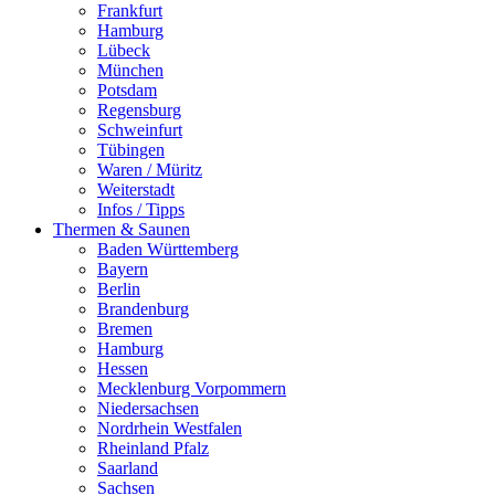
Frankfurt
Hamburg
Lübeck
München
Potsdam
Regensburg
Schweinfurt
Tübingen
Waren / Müritz
Weiterstadt
Infos / Tipps
Thermen & Saunen
Baden Württemberg
Bayern
Berlin
Brandenburg
Bremen
Hamburg
Hessen
Mecklenburg Vorpommern
Niedersachsen
Nordrhein Westfalen
Rheinland Pfalz
Saarland
Sachsen