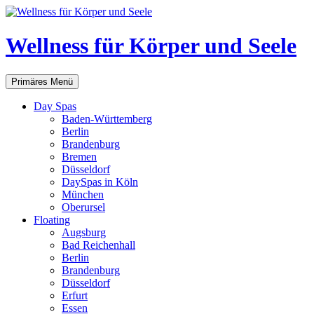
Zum
Inhalt
springen
Wellness für Körper und Seele
Suchen
Primäres Menü
Day Spas
Baden-Württemberg
Berlin
Brandenburg
Bremen
Düsseldorf
DaySpas in Köln
München
Oberursel
Floating
Augsburg
Bad Reichenhall
Berlin
Brandenburg
Düsseldorf
Erfurt
Essen