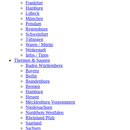
Frankfurt
Hamburg
Lübeck
München
Potsdam
Regensburg
Schweinfurt
Tübingen
Waren / Müritz
Weiterstadt
Infos / Tipps
Thermen & Saunen
Baden Württemberg
Bayern
Berlin
Brandenburg
Bremen
Hamburg
Hessen
Mecklenburg Vorpommern
Niedersachsen
Nordrhein Westfalen
Rheinland Pfalz
Saarland
Sachsen