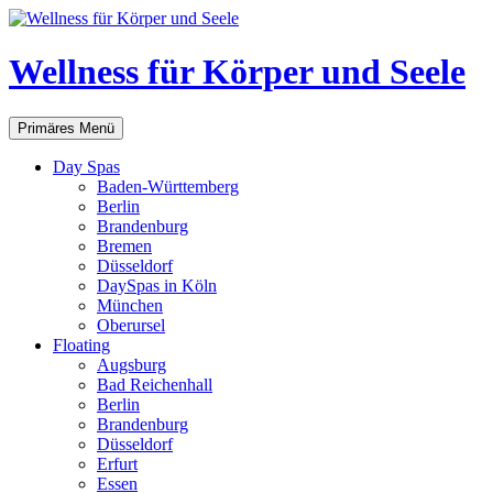
Zum
Inhalt
springen
Wellness für Körper und Seele
Suchen
Primäres Menü
Day Spas
Baden-Württemberg
Berlin
Brandenburg
Bremen
Düsseldorf
DaySpas in Köln
München
Oberursel
Floating
Augsburg
Bad Reichenhall
Berlin
Brandenburg
Düsseldorf
Erfurt
Essen