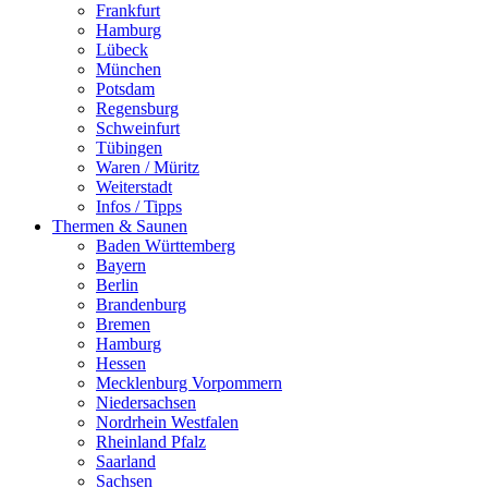
Frankfurt
Hamburg
Lübeck
München
Potsdam
Regensburg
Schweinfurt
Tübingen
Waren / Müritz
Weiterstadt
Infos / Tipps
Thermen & Saunen
Baden Württemberg
Bayern
Berlin
Brandenburg
Bremen
Hamburg
Hessen
Mecklenburg Vorpommern
Niedersachsen
Nordrhein Westfalen
Rheinland Pfalz
Saarland
Sachsen