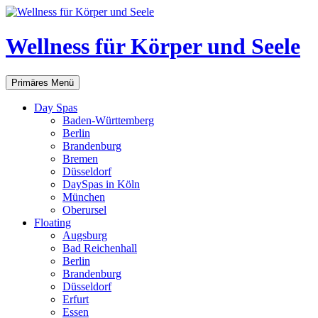
Zum
Inhalt
springen
Wellness für Körper und Seele
Suchen
Primäres Menü
Day Spas
Baden-Württemberg
Berlin
Brandenburg
Bremen
Düsseldorf
DaySpas in Köln
München
Oberursel
Floating
Augsburg
Bad Reichenhall
Berlin
Brandenburg
Düsseldorf
Erfurt
Essen