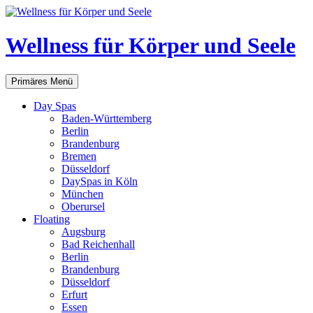
Zum
Inhalt
springen
Wellness für Körper und Seele
Suchen
Primäres Menü
Day Spas
Baden-Württemberg
Berlin
Brandenburg
Bremen
Düsseldorf
DaySpas in Köln
München
Oberursel
Floating
Augsburg
Bad Reichenhall
Berlin
Brandenburg
Düsseldorf
Erfurt
Essen