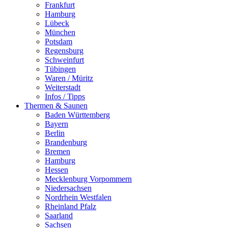
Frankfurt
Hamburg
Lübeck
München
Potsdam
Regensburg
Schweinfurt
Tübingen
Waren / Müritz
Weiterstadt
Infos / Tipps
Thermen & Saunen
Baden Württemberg
Bayern
Berlin
Brandenburg
Bremen
Hamburg
Hessen
Mecklenburg Vorpommern
Niedersachsen
Nordrhein Westfalen
Rheinland Pfalz
Saarland
Sachsen