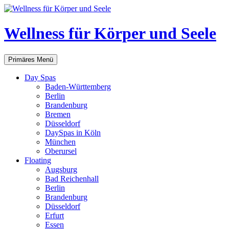
Zum
Inhalt
springen
Wellness für Körper und Seele
Suchen
Primäres Menü
Day Spas
Baden-Württemberg
Berlin
Brandenburg
Bremen
Düsseldorf
DaySpas in Köln
München
Oberursel
Floating
Augsburg
Bad Reichenhall
Berlin
Brandenburg
Düsseldorf
Erfurt
Essen