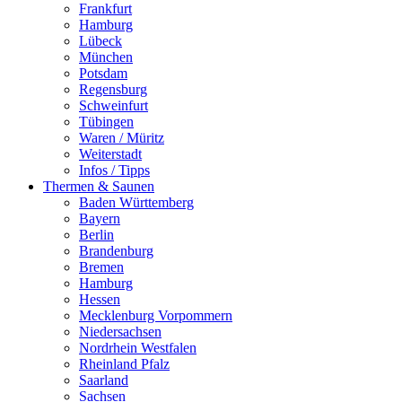
Frankfurt
Hamburg
Lübeck
München
Potsdam
Regensburg
Schweinfurt
Tübingen
Waren / Müritz
Weiterstadt
Infos / Tipps
Thermen & Saunen
Baden Württemberg
Bayern
Berlin
Brandenburg
Bremen
Hamburg
Hessen
Mecklenburg Vorpommern
Niedersachsen
Nordrhein Westfalen
Rheinland Pfalz
Saarland
Sachsen