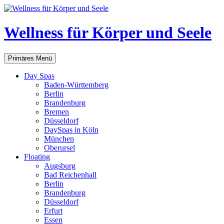
Zum
Inhalt
springen
Wellness für Körper und Seele
Suchen
Primäres Menü
Day Spas
Baden-Württemberg
Berlin
Brandenburg
Bremen
Düsseldorf
DaySpas in Köln
München
Oberursel
Floating
Augsburg
Bad Reichenhall
Berlin
Brandenburg
Düsseldorf
Erfurt
Essen