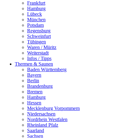
Frankfurt
Hamburg
Lübeck
München
Potsdam
Regensburg
Schweinfurt
Tübingen
Waren / Müritz
Weiterstadt
Infos / Tipps
Thermen & Saunen
Baden Württemberg
Bayern
Berlin
Brandenburg
Bremen
Hamburg
Hessen
Mecklenburg Vorpommern
Niedersachsen
Nordrhein Westfalen
Rheinland Pfalz
Saarland
Sachsen