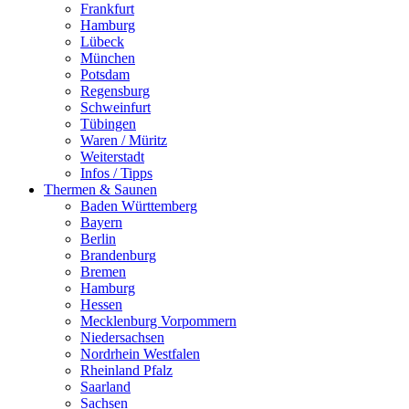
Frankfurt
Hamburg
Lübeck
München
Potsdam
Regensburg
Schweinfurt
Tübingen
Waren / Müritz
Weiterstadt
Infos / Tipps
Thermen & Saunen
Baden Württemberg
Bayern
Berlin
Brandenburg
Bremen
Hamburg
Hessen
Mecklenburg Vorpommern
Niedersachsen
Nordrhein Westfalen
Rheinland Pfalz
Saarland
Sachsen