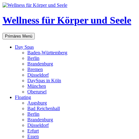
Zum
Inhalt
springen
Wellness für Körper und Seele
Suchen
Primäres Menü
Day Spas
Baden-Württemberg
Berlin
Brandenburg
Bremen
Düsseldorf
DaySpas in Köln
München
Oberursel
Floating
Augsburg
Bad Reichenhall
Berlin
Brandenburg
Düsseldorf
Erfurt
Essen