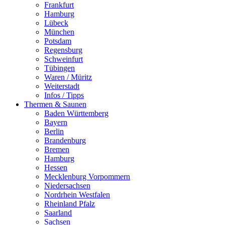
Frankfurt
Hamburg
Lübeck
München
Potsdam
Regensburg
Schweinfurt
Tübingen
Waren / Müritz
Weiterstadt
Infos / Tipps
Thermen & Saunen
Baden Württemberg
Bayern
Berlin
Brandenburg
Bremen
Hamburg
Hessen
Mecklenburg Vorpommern
Niedersachsen
Nordrhein Westfalen
Rheinland Pfalz
Saarland
Sachsen