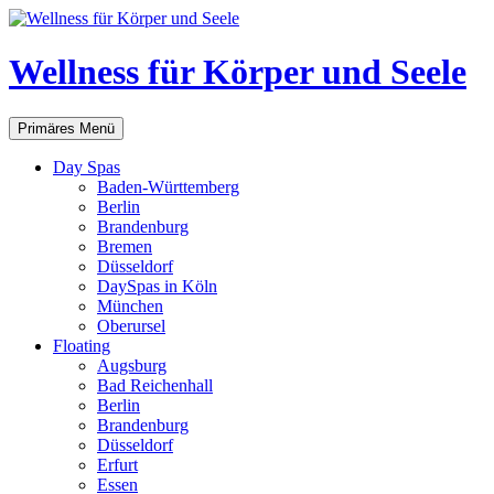
Zum
Inhalt
springen
Wellness für Körper und Seele
Suchen
Primäres Menü
Day Spas
Baden-Württemberg
Berlin
Brandenburg
Bremen
Düsseldorf
DaySpas in Köln
München
Oberursel
Floating
Augsburg
Bad Reichenhall
Berlin
Brandenburg
Düsseldorf
Erfurt
Essen