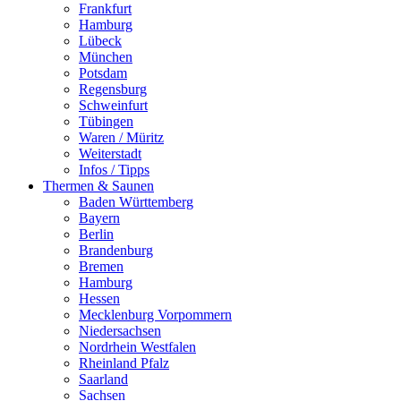
Frankfurt
Hamburg
Lübeck
München
Potsdam
Regensburg
Schweinfurt
Tübingen
Waren / Müritz
Weiterstadt
Infos / Tipps
Thermen & Saunen
Baden Württemberg
Bayern
Berlin
Brandenburg
Bremen
Hamburg
Hessen
Mecklenburg Vorpommern
Niedersachsen
Nordrhein Westfalen
Rheinland Pfalz
Saarland
Sachsen