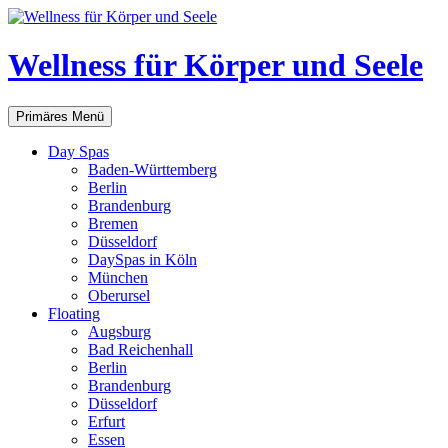
Zum
Inhalt
springen
Wellness für Körper und Seele
Suchen
Primäres Menü
Day Spas
Baden-Württemberg
Berlin
Brandenburg
Bremen
Düsseldorf
DaySpas in Köln
München
Oberursel
Floating
Augsburg
Bad Reichenhall
Berlin
Brandenburg
Düsseldorf
Erfurt
Essen